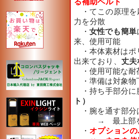
る補助ベルト
・てこの原理を
力を分散
・
女性でも簡単
来、使用可能
・本体素材はポ
出来ており、
丈夫
・使用可能な耐
・準備は対象物
・持ち手部分に
ト）
・腕を通す部分は
→ 最上部を0㎝と
・
オプションの