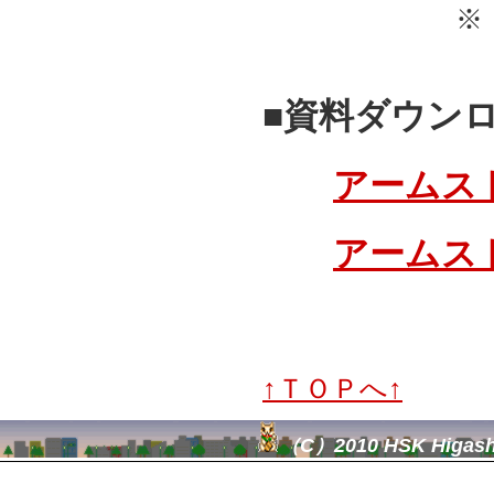
※：ハーネ
■資料ダウンロ
アームス
アームス
↑ＴＯＰへ↑
（C）2010 HSK Higashid