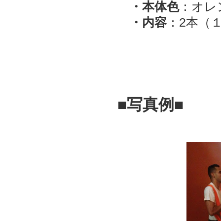
・本体色
：オレ
・内容
：2本（
■写真例■