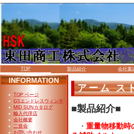
TOP
製品紹介
会社案
INFORMATION
アーム 
TOP ページ
GSエンドレスウィンチ
■製品紹介■
MID SUNカタログ
輸入代理店
会社概要
・
重量物移動時
二世会
お問い合わせ