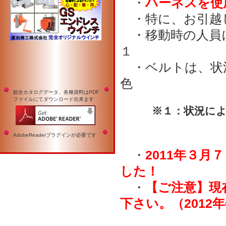
・
ハーネスを使
・特に、お引越
・移動時の人員
１
・ベルトは、状
色
総合カタログデータ、各種資料はPDF
ファイルにてダウンロード出来ます
※１：状況により
AdobeReaderプラグインが必要です
・
2011年３月
した！
・
【ご注意】現
下さい。（2012年