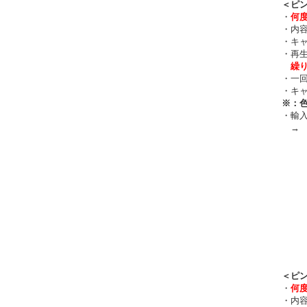
＜ピン
・
何
・内容
・キャ
・再生
繰
・一回
・キャ
※：色
・輸入元
→ 
＜ピ
・
何
・内容