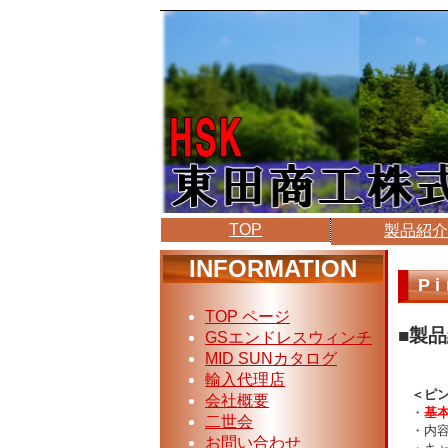
TOP
製品紹
INFORMATION
P
TOP ページ
■製品
GSエンドレスウィンチ
MID SUNカタログ
輸入代理店
＜ピン
会社概要
・
基
二世会
・内容
お問い合わせ