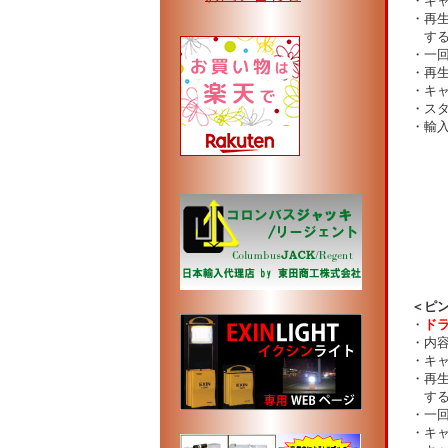
・キャ
・再生
する
・一回
・再生
・キャ
・スタ
・輸入元
＜ピ
・
ド
・内容
・キャ
・再生
する
・一回
・キャ