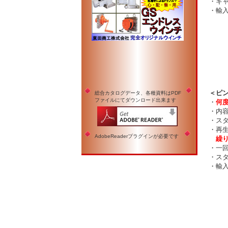
・キャ
・輸入元
＜ピン
総合カタログデータ、各種資料はPDF
ファイルにてダウンロード出来ます
・
何
・内容
・スタ
・再生
AdobeReaderプラグインが必要です
繰
・一回
・スタ
・輸入元