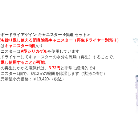
ギードライアゲイン キャニスター 4個組 セット＞
度も繰り返し使える消臭除湿キャニスター（再生ドライヤー別売り）
は
キャニスター4個
入り
ニスターは
A型シリカゲル
を使用しています
ドライヤーにてキャニスターの水分を乾燥（再生）することで、
り返し使用することが可能
。
の再生にかかる電気代は、
3.72円
と非常に経済的です
ニスター1個で、約12㎥の範囲を除湿します（状況に依存）
希望小売価格：￥13,420-（税込）