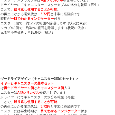
ニスター、スタッカブルは
A型シリカゲル
を使用しています
ドライヤーにてキャニスター、スタッカブルの水分を乾燥（再生）
ことで、
繰り返し使用することが可能
。
の再生にかかる電気代は、
3.72円
と非常に経済的です
時期が
一目でわかるインジケーター
付き
ニスター1個で、約12㎥の範囲を除湿します（状況に依存）
ッカブル1個で、約3㎥の範囲を除湿します（状況に依存）
希望小売価格：￥15,840-（税込）
ンギードライアゲイン（キャニスター3個のセット）＞
ライヤーとキャニスターの基本セット
は
再生ドライヤー１個
と
キャニスター３個
入り
ニスターは
A型シリカゲル
を使用しています
ドライヤーにてキャニスターの水分を乾燥（再生）
ことで、
繰り返し使用することが可能
。
の再生にかかる電気代は、
3.72円
と非常に経済的です
ニスターには再生時期が
一目でわかるインジケーター
付き