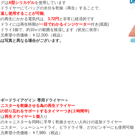
グは
A型シリカゲル
を使用しています
ドライヤーにてバッグの水分を乾燥（再生）することで、
り返し使用することが可能
。
の再生にかかる電気代は、
3.72円
と非常に経済的です
ドライには再生時期が
一目でわかるインジケーター
付き(底面)
ドライ1個で、約10㎥の範囲を除湿します（状況に依存）
希望小売価格：￥12,500-（税込）
は写真と異なる場合がございます。
ンギードライアゲイン 専用ドライヤー＞
ャニスターを乾燥させる為の再生ドライヤー
源の切り忘れをサポートするタイマーつき(２時間半)
は
再生ドライヤー１個
入り
のキャニスターを同時に手早く乾燥させたい人向けの追加ドライヤー
ニスター、シューシュードライ、ピラドライ等、どのピンギーにも使用可能
希望小売価格：￥7,980-（税込）