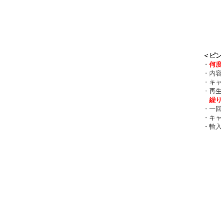
＜ピン
・
何
・内容
・キャ
・再生
繰
・一回
・キャ
・輸入元