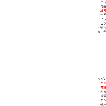
・バッ
・再生
繰
・一回
・ピラ
・ピラ
・輸入元
※：色
＜ピ
・
キ
・
電
・内容
・複数
・キャ
・輸入元