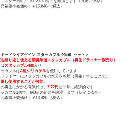
ニスター1個で、約12㎥の範囲を除湿します（状況に依存）
希望小売価格：￥15,840-（税込）
ギードライアゲイン スタッカブル 4個組 セット＞
度も繰り返し使える消臭除湿スタッカブル（再生ドライヤー別売り）
は
スタッカブル4個
入り
ッカブルは
A型シリカゲル
を使用しています
ドライヤーにスタッカブルの水分を乾燥（再生）することで、
り返し使用することが可能
。
の再生にかかる電気代は、
3.72円
と非常に経済的です
ッカブル1個で、約3㎥の範囲を除湿します（状況に依存）
希望小売価格：￥13,420-（税込）