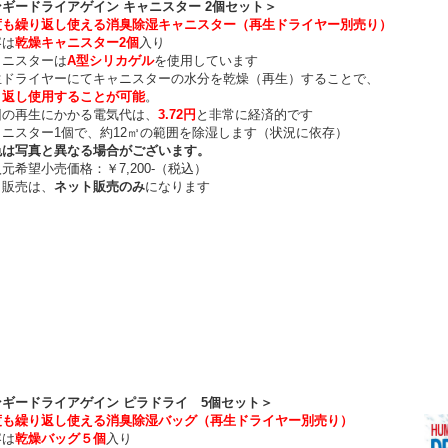
ギードライアゲイン キャニスター 2個セット＞
度も繰り返し使える消臭除湿キャニスター（再生ドライヤー別売り）
は
乾燥キャニスター2個
入り
ニスターは
A型シリカゲル
を使用しています
ドライヤーにてキャニスターの水分を乾燥（再生）することで、
り返し使用することが可能
。
の再生にかかる電気代は、
3.72円
と非常に経済的です
ニスター1個で、約12㎥の範囲を除湿します（状況に依存）
は写真と異なる場合がございます。
希望小売価格：￥7,200-（税込）
販売は、
ネット販売のみ
になります
ンギードライアゲイン ピラドライ 5個セット＞
度も繰り返し使える消臭除湿バッグ（再生ドライヤー別売り）
は
乾燥バッグ５個
入り