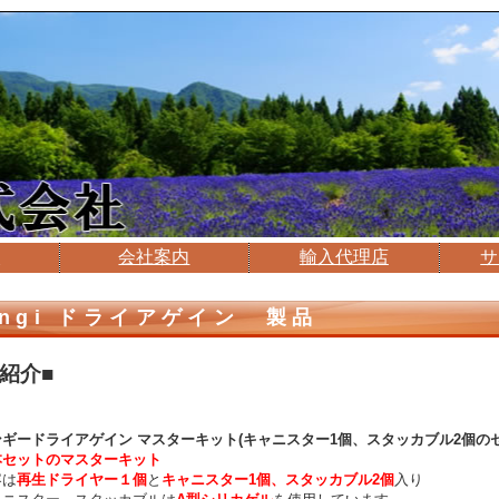
介
会社案内
輸入代理店
サ
ingi ドライアゲイン 製品
紹介■
ギードライアゲイン マスターキット(キャニスター1個、スタッカブル2個のセ
本セットのマスターキット
は
再生ドライヤー１個
と
キャニスター1個、スタッカブル2個
入り